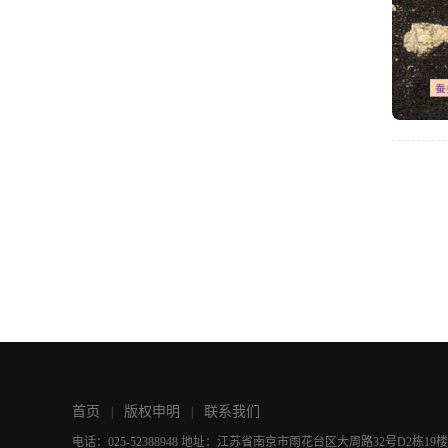
首页
版权申明
联系我们
|
|
电话：025-52388948 地址：江苏省南京市雨花台区大周路32号D2栋19楼 