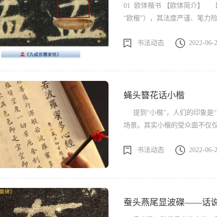
01 欧体楷书 【欧体简介】
“欧楷”），其法度严谨、笔力
矩中见飘逸，与颜真卿的“颜体”
书法动态
2022-06-
历来是学习楷书的首选书体之
《皇甫诞碑》、《虞恭公碑》等。 *《九成宫醴泉铭》局部，楷书，唐，
《九成宫醴泉铭》是唐代书法家
颂了唐太宗的武功文治。作品结体
蝇头簪花话小楷
提到“小楷”，人们的印象是“
场景。其实小楷的受众面不仅仅是女
小字，古人称之为“蝇头细书”
书法动态
2022-06-
书信交往中多有使用，是一种
楷，也为后世留下了诸多名帖。 信札，明，文征明 一.诞生与发展 【诞生】 
诞生前，隶书为官方和民间的
期...
蚕头燕尾显波磔——话