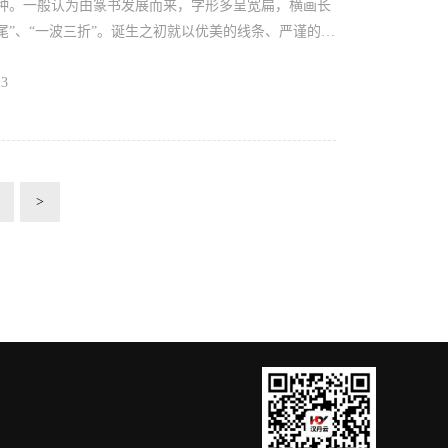
。一般认为由篆书发展而来，字形多呈宽扁，横画长
尾”、“一波三折”。诞生之初就以优美的线条、严谨的结
千年而不衰。 *隶书《石门颂》集字“隶
13
前的隶书拓本图片，形成一种岁月积淀下来的色彩斑斓
 壹 诞生与发展 壹【隶变】 战国时期篆书颇为流行，但是篆书结构复...
>