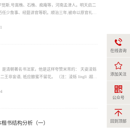
652),字觉斯,号嵩樵、石樵、痴庵等，河南孟津人。明天启二
编修,历任少詹事、经筵讲官等职。顺治三年,被命以原官礼部
裁。顺治六年,授礼部左侍郎，充太宗文皇帝实录副总
11
逝，谥文安。 王铎是明末清初一位有代表性的书法家、
，与董其昌齐名，有“南董北王”之称 ，民间亦称其为
纸本，辽宁省博物馆藏—— 2、神笔由来 ...
在线咨询
清朝著名书法家，他是这样夸赞米芾的： 天姿淩轹
添加关注
04
蔡襄、苏轼、黄庭坚合称“宋四家”。曾任校书郎、书
公众号
西，然迁居湖北襄阳。能诗文，擅书画，精鉴别，书画
其个性怪异，举止癫狂，遇石称“兄”，膜拜不已，因而
回到顶部
体楷书结构分析（一）