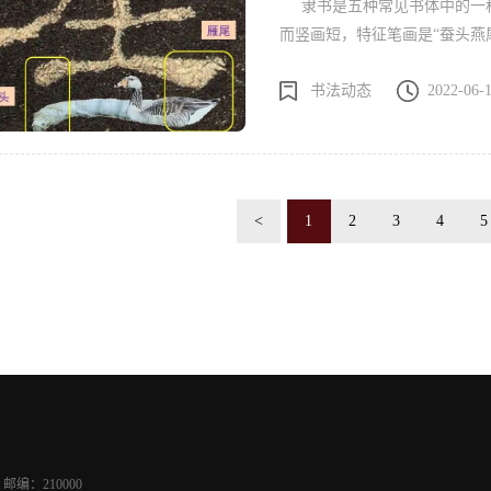
隶书是五种常见书体中的一种
而竖画短，特征笔画是“蚕头燕
构、规整的布局，受到文人士子的追捧，历经
书法动态
2022-06-
书”* 石刻的隶书历经千年的岁月，或因风化剥蚀，或因埋藏环境而产生各种物理破
损和化学变化，呈现在我们面
的美感。
<
1
2
3
4
5
邮编：210000