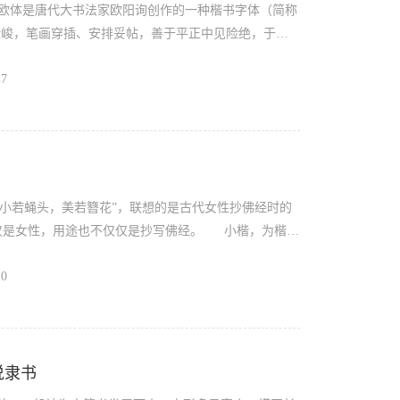
 欧体是唐代大书法家欧阳询创作的一种楷书字体（简称
险峻，笔画穿插、安排妥帖，善于平正中见险绝，于规
、柳公权的“柳体”、赵孟頫的“赵体”并称为四大楷体。
27
一。欧体代表作有《九成宫醴泉铭》、《化度寺碑》、
欧阳询*
欧阳询晚年所作，主要叙述了“九成宫”的来历，并歌
修...
小若蝇头，美若簪花”，联想的是古代女性抄佛经时的
性，用途也不仅仅是抄写佛经。 小楷，为楷体
，大约1—2厘米大小。在古代的科举答卷、著书治学、
20
官私皆用的主流书法字体。因此古代书法大家多善写小
楷书
主流书体，虽规整简单但书写速度较慢。到了三国时
说隶书