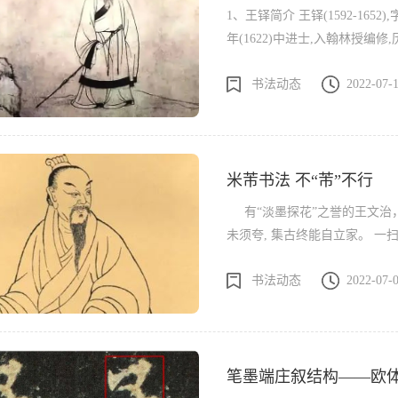
1、王铎简介 王铎(1592-1
年(1622)中进士,入翰林授
尚书管宏文院学士，充明史副总
书法动态
2022-07-
裁,后任礼部尚书，顺治九年病
画家，其书法功底深厚独具一格
“神笔王铎”。 ——王铎行书 《赠汤若望诗翰》 局部—— ——《山水册》局部，金笺
米芾书法 不“芾”不行
有“淡墨探花”之誉的王文治，是
未须夸, 集古终能自立家。 一扫二王非妄语, 祗应酿蜜不留花。 （注：淩轹 línglì :超
越） *米芾像* 米芾（1051-1108），初名黻，后改芾，字元章，号海岳外史，北宋
书法动态
2022-07-
书法家、画家、书画理论家，与
画博士、礼部员外郎。祖籍山
自成一家，创立了米点山水”。
人称“米颠...
笔墨端庄叙结构——欧