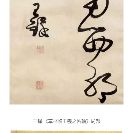
——王铎 《草书临王羲之帖轴》局部——