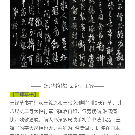
——《琅华馆帖》局部，王铎——
【王铎草书】
王铎草书亦师从王羲之和王献之,他特别擅长行草，其
八尺丈二等大幅行草书挥洒自如，气势磅礴,淋漓痛
快。劲健洒脱，前人书法多尺牍手札等书法小品，王
铎写的字大尺幅也大，被称为“明清调”，即使在日本，