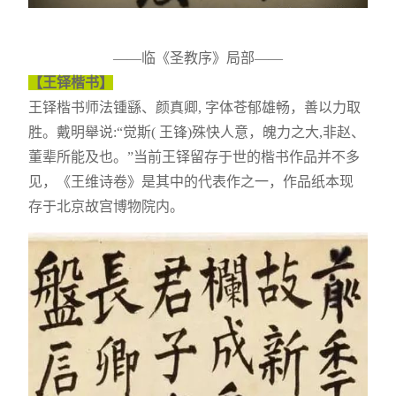
——临《圣教序》局部——
【王铎楷书】
王铎楷书师法锺繇、颜真卿, 字体苍郁雄畅，善以力取
胜。戴明舉说:“觉斯( 王锋)殊快人意，魄力之大,非赵、
董辈所能及也。”当前王铎留存于世的楷书作品并不多
见，《王维诗卷》是其中的代表作之一，作品纸本现
存于北京故宫博物院内。