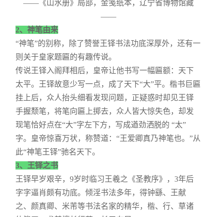
——《山水册》局部，金笺纸本，辽宁省博物馆藏
——
2、神笔由来
“神笔”的别称，除了赞誉王铎书法功底深厚外，还有一
则关于皇家题匾的有趣传说。
传说王铎入阁拜相后，皇帝让他书写一幅匾额：天下
太平。王铎故意少写一点，成了天下“大”平。楷书巨匾
挂上后，众人抬头细看发现问题，正疑惑时却见王铎
手握颓笔，将笔向匾上掷去，众人皆大惊失色，却发
现笔恰好点在“大”字左下方，写成遒劲洒脱的 “太”
字。皇帝惊喜万状，称赞道：“王爱卿真乃神笔也。”从
此“神笔王铎”驰名天下。
3、
王铎之书
王铎早岁艰辛，9岁时临习王羲之《圣教序》，3年后
字字逼肖颇有功底。倾淫书法多年，得钟繇、王献
之、颜真卿、米芾等书法名家的精华，楷、行、草诸