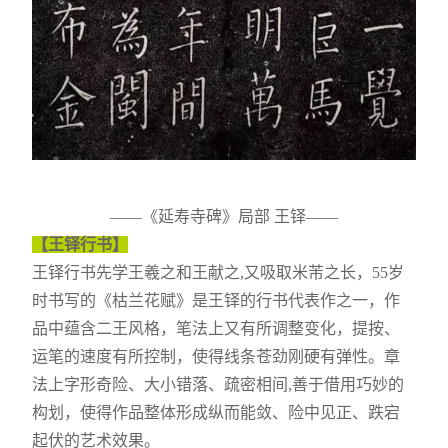
——《延寿寺碑》局部 王铎——
【王铎行书】
王铎行书先学王羲之和王献之,又吸取米芾之长，55岁
时书写的《枯兰花赋》是王铎的行书代表作之一，作
品中蕴含二王风格，笔法上又有所调整变化，提按、
运笔的速度有所控制，使得线条苍劲刚硬有弹性。章
法上字形奇险、大小错落、疏密相间,善于借用巧妙的
构划，使得作品整体形成纵而能敛、险中见正、跌宕
起伏的艺术效果。