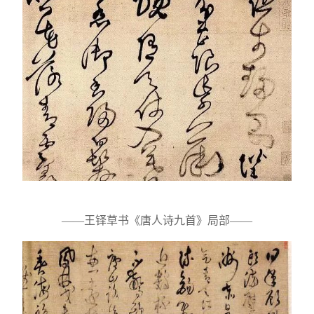
——王铎草书《唐人诗九首》局部——