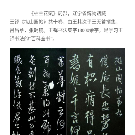
——《枯兰花赋》局部，辽宁省博物馆藏——
王铎《拟山园帖》共十卷，由王其次子王无咎撰集，
吕昌摹，张翱镌。王铎书法集字18000余字，是学习王
铎书法的“百科全书”。