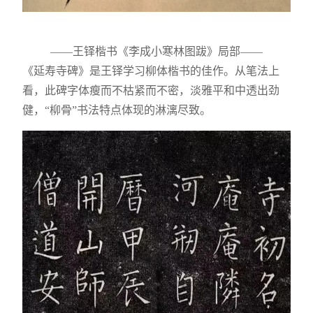
——王铎楷书《李成小寒林图跋》局部——
《延寿寺碑》是王铎学习柳体楷书的佳作。从笔法上
看，此碑字体瘦而不枯紧而不密，淡雅平和中透出劲
健，“柳骨”书法特点体现的淋漓尽致。