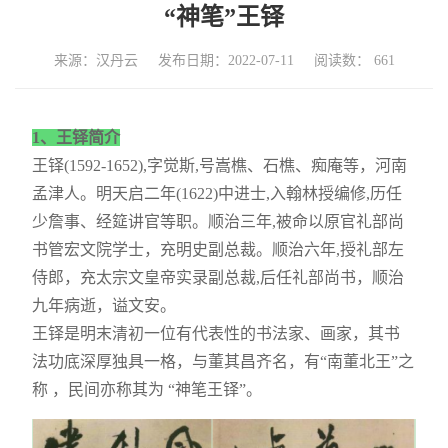
“神笔”王铎
来源：汉丹云
发布日期：2022-07-11
阅读数：
661
1、
王铎简介
王铎(1592-1652),字觉斯,号嵩樵、石樵、痴庵等，河南
孟津人。明天启二年(1622)中进士,入翰林授编修,历任
少詹事、经筵讲官等职。顺治三年,被命以原官礼部尚
书管宏文院学士，充明史副总裁。顺治六年,授礼部左
侍郎，充太宗文皇帝实录副总裁,后任礼部尚书，顺治
九年病逝，谥文安。
王铎是明末清初一位有代表性的书法家、画家，其书
法功底深厚独具一格，与董其昌齐名，有“南董北王”之
称 ，民间亦称其为 “神笔王铎”。