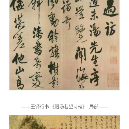
——王铎行书 《赠汤若望诗翰》 局部——