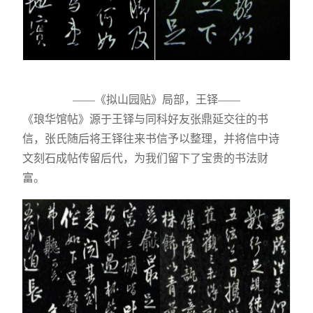
——《拟山园贴》局部，王铎——
《琅华馆帖》源于王铎与同科好友张鼎延交往的书
信，张氏随后将王铎往来书信予以整理，并将信中诗
文刻石成帖传留后代，为我们留下了宝贵的书法财
富。