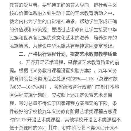
教育的受益者。要坚持正确的育人导向，把社会主义
核心价值体系融入到生动丰富的艺术教育活动之中，
使之内化为学生的自觉精神追求，帮助学生形成正确
的价值观和审美观；要通过艺术教育让学生接受中华
民族和世界各民族优秀文化艺术的滋养，培养深厚的
民族情感，为建设中华民族共有精神家园奠定基础。
二、严格执行课程计划，提高艺术教育教学质量
3
．开齐开足艺术课程，是保证艺术教育质量的前
提。根据《义务教育课程设置实验方案》，九年义务
教育阶段艺术类课程占总课时的
9%
—
11%
（总课时数
为
857
—
1047
课时），各省级教育行政部门在制订本地
区课程实施计划时，应按照上述规定设置艺术类课
程，课时总量不得低于国家课程方案规定的下限。条
件较好的学校按九年义务教育阶段艺术类课程占总课
时的
11%
开设艺术类课程，其他学校开设艺术类课程不
低于总课时的
9%
；其中，初中阶段艺术类课程开课不